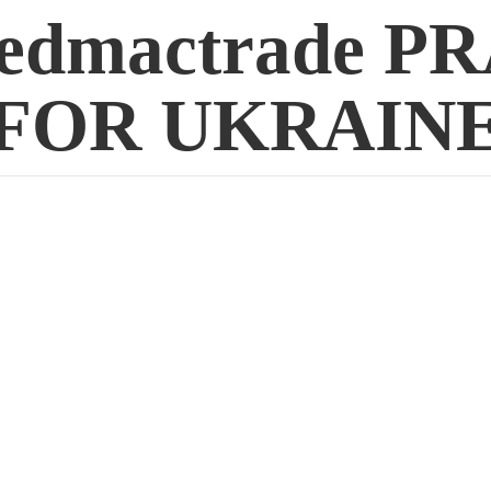
edmactrade P
FOR UKRAIN